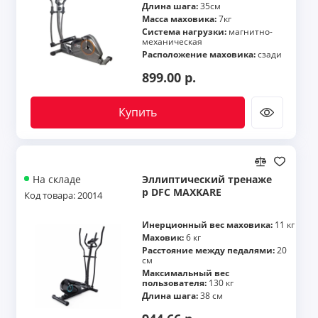
Длина шага:
35см
Масса маховика:
7кг
Система нагрузки:
магнитно-
механическая
Расположение маховика:
сзади
899.00 р.
Купить
Эллиптический тренаже
На складе
р DFC MAXKARE
Код товара: 20014
Инерционный вес маховика:
11 кг
Маховик:
6 кг
Расстояние между педалями:
20
см
Максимальный вес
пользователя:
130 кг
Длина шага:
38 см