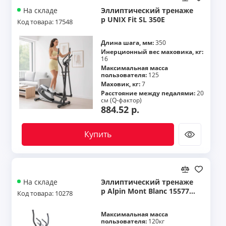
Эллиптический тренаже
На складе
р UNIX Fit SL 350Е
Код товара: 17548
Длина шага, мм:
350
Инерционный вес маховика, кг:
16
Максимальная масса
пользователя:
125
Маховик, кг:
7
Расстояние между педалями:
20
см (Q-фактор)
884.52 р.
Купить
Эллиптический тренаже
На складе
р Alpin Mont Blanc 155776
Код товара: 10278
8
Максимальная масса
пользователя:
120кг