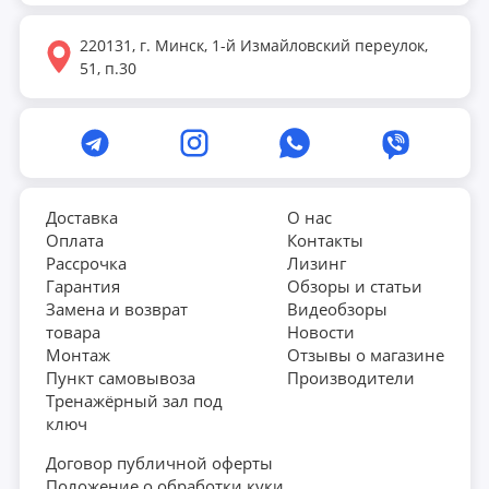
— как купить эллиптический тренажер,
220131, г. Минск, 1-й Измайловский переулок,
который не будет пылиться в углу, а станет
51, п.30
вашим любимым инструментом для
здоровья? Давайте разбираться по порядку.
Эллиптический тренажер: что это
и зачем он нужен
Доставка
О нас
Оплата
Контакты
Эллиптический тренажер (или эллипсоид) — это
Рассрочка
Лизинг
гибрид
беговой дорожки
,
велотренажера
и
Гарантия
Обзоры и статьи
степпера
. Ваши ноги двигаются по эллиптической
Замена и возврат
Видеобзоры
товара
Новости
траектории, при этом пятки не отрываются от
Монтаж
Отзывы о магазине
педалей. Руки работают синхронно с ногами
Пункт самовывоза
Производители
благодаря подвижным рычагам.
Тренажёрный зал под
ключ
Почему миллионы людей выбирают именно его?
Договор публичной оферты
Ответ прост: отсутствие ударной нагрузки. В
Положение о обработки куки