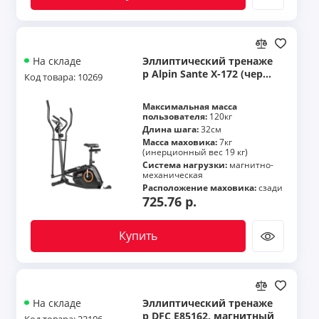
Эллиптический тренаже
На складе
р Alpin Sante X-172 (черн
Код товара: 10269
ый, с сиденьем) 5300557
Максимальная масса
пользователя:
120кг
Длина шага:
32см
Масса маховика:
7кг
(инерционный вес 19 кг)
Система нагрузки:
магнитно-
механическая
Расположение маховика:
сзади
725.76 р.
Купить
Эллиптический тренаже
На складе
р DFC E85162, магнитный