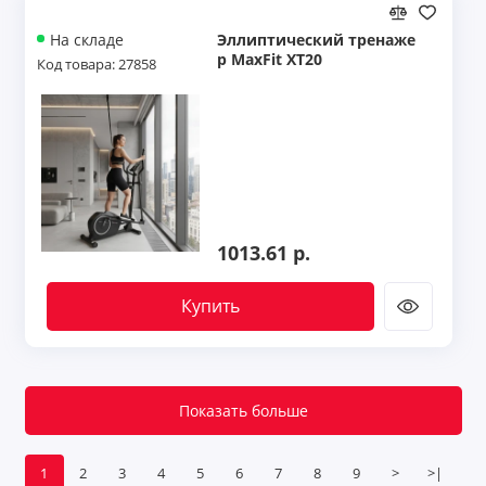
Эллиптический тренаже
На складе
р MaxFit XT20
Код товара: 27858
1013.61 р.
Купить
Показать больше
1
2
3
4
5
6
7
8
9
>
>|