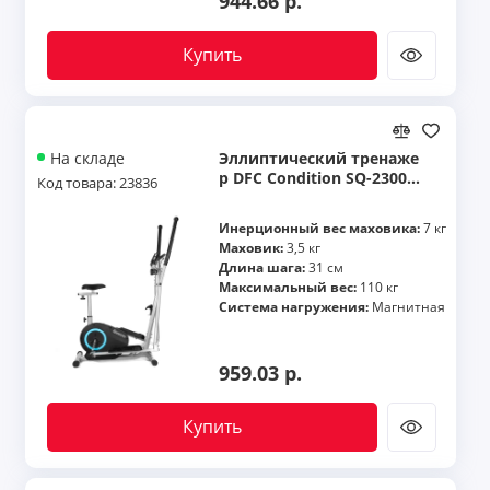
944.66 р.
Купить
Эллиптический тренаже
На складе
р DFC Condition SQ-2300C
Код товара: 23836
/ магнитный, до 110 кг
Инерционный вес маховика:
7 кг
Маховик:
3,5 кг
Длина шага:
31 см
Максимальный вес:
110 кг
Система нагружения:
Магнитная
959.03 р.
Купить