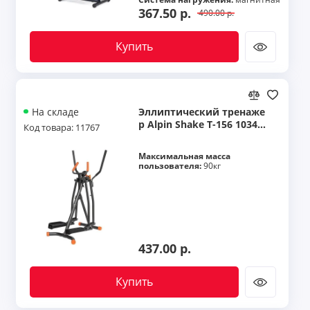
367.50 р.
490.00 р.
Лыжные тренажеры
Купить
Эллиптические тренажеры
Лестницы
Показать все
Эллиптический тренаже
На складе
р Alpin Shake T-156 103469
Код товара: 11767
91
Максимальная масса
пользователя:
90кг
437.00 р.
Купить