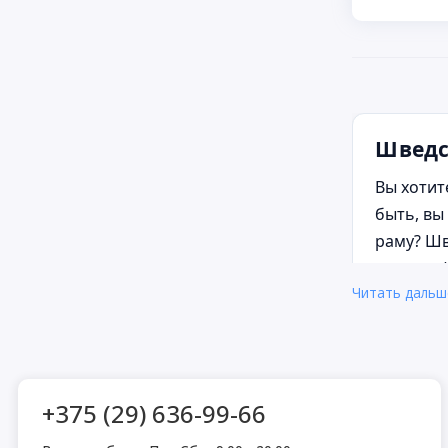
Шведс
Вы хотит
быть, вы
раму? Шв
от стены
Читать даль
малышей
Но как в
— выдерж
подходящ
+375 (29) 636-99-66