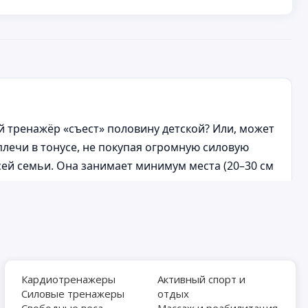
ий тренажёр «съест» половину детской? Или, может
лечи в тонусе, не покупая огромную силовую
сей семьи. Она занимает минимум места (20–30 см
ягивания, пресс, растяжка и даже игры для
 детская должна быть безопасной, а для взрослых
огли купить шведскую стенку, идеально
Кардиотренажеры
Активный спорт и
Силовые тренажеры
отдых
Свободные веса
Массаж и реабилитация