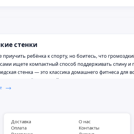
кие стенки
е приучить ребёнка к спорту, но боитесь, что громоздк
 сами ищете компактный способ поддерживать спину и п
едская стенка — это классика домашнего фитнеса для в
), а пользы даёт на целый спортзал: вис на турнике, подт
ше
.
ыбрать стенку, которая не разочарует? Шведская стенка
ивать серьёзный вес. Разберём все нюансы, чтобы вы м
ую для вашей квартиры или зала.
Доставка
О нас
Оплата
Контакты
Рассрочка
Лизинг