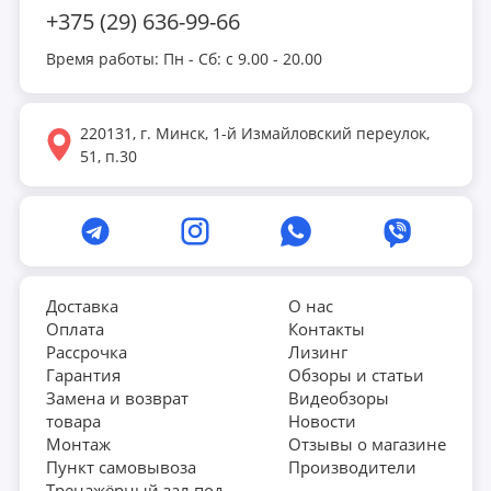
энергией на месяцы вперед.
+375 (29) 636-99-66
Но как только начинаешь выбирать
Время работы: Пн - Сб: с 9.00 - 20.00
инвентарь, голова идет кругом.
Палатки
,
сапборды
,
бассейны
,
батуты
,
игровые столы
220131, г. Минск, 1-й Измайловский переулок,
— сотни моделей, десятки брендов. Как не
51, п.30
ошибиться и купить именно то, что подойдет
для ваших условий? Не прогадать с
качеством, не переплатить за ненужные
функции и, главное, чтобы все это добро не
пылилось в кладовке после первого же
Доставка
О нас
выезда? Давайте разбираться.
Оплата
Контакты
Рассрочка
Лизинг
Гарантия
Обзоры и статьи
Замена и возврат
Видеобзоры
товара
Новости
Ключевые категории товаров для
Монтаж
Отзывы о магазине
активного отдыха
Пункт самовывоза
Производители
Тренажёрный зал под