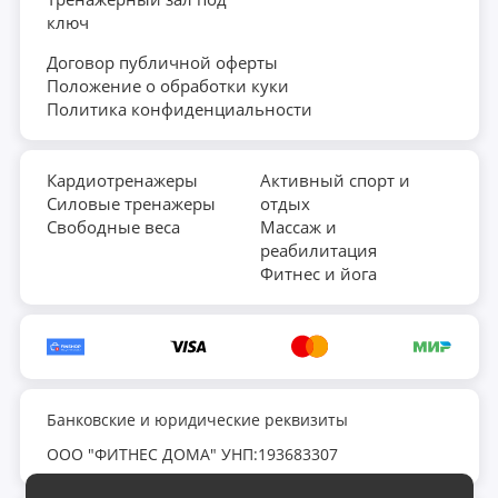
Все товары для активного отдыха можно
ключ
разделить на несколько больших групп. Понимая,
Договор публичной оферты
что вам нужно, вы сможете быстро
Положение о обработки куки
сориентироваться в ассортименте.
Политика конфиденциальности
Для отдыха на воде
Кардиотренажеры
Активный спорт и
Здесь два главных хита —
бассейны
и
Силовые тренажеры
отдых
Свободные веса
Массаж и
сапборды.
реабилитация
Фитнес и йога
Сапборды — это доски для гребли стоя с
веслом. Они подходят для озер, рек и даже
морских прогулок. Надувные модели
помещаются в рюкзак и легко
транспортируются, а жесткие дают максимум
Банковские и юридические реквизиты
скорости и маневренности.
ООО "ФИТНЕС ДОМА" УНП:193683307
Каркасные и надувные бассейны — идеальное