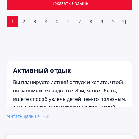
Показать больше
1
2
3
4
5
6
7
8
9
>
>|
Активный отдых
Вы планируете летний отпуск и хотите, чтобы
он запомнился надолго? Или, может быть,
ищете способ увлечь детей чем-то полезным,
а не очередным мультиком на планшете?
Активный отдых на природе — это не просто
Читать дальше
модный тренд, а способ перезагрузиться,
провести время с семьей и зарядиться