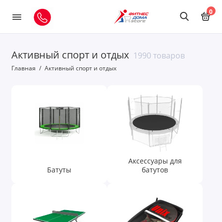
0
Активный спорт и отдых
Батуты
1990 товаров
Главная
Активный спорт и отдых
Аксессуары для батутов
Теннисные столы
Аксессуары для теннисных столов
Детские игровые комплексы
Аксессуары для
Бассейны
Батуты
батутов
Сапборды
Игровые столы