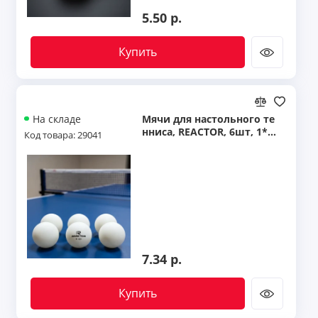
5.50 р.
Купить
Мячи для настольного те
На складе
нниса, REACTOR, 6шт, 1*,
Код товара: 29041
белые, TT B6W
7.34 р.
Купить