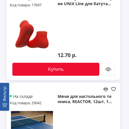
ие UNIX Line для батута
Код товара: 17697
(39-41 RU / 24-26 cm)
12.70 р.
Купить
Фильтр
Мячи для настольного те
На складе
нниса, REACTOR, 12шт, 1*,
Код товара: 29042
белые, TT B12W