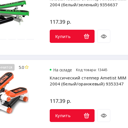
2004 (белый/зеленый) 9356637
117.39 р.
Купить
5.0
нчится
На складе
Код товара: 13445
Классический степпер Ametist MIM
2004 (белый/оранжевый) 9353347
117.39 р.
Купить