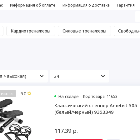
ас
Информация об оплате
Информация о доставке
Гарантия
Кардиотренажеры
Силовые тренажеры
Свободны
5.0
нчится
На складе
Код товара: 11653
Классический степпер Ametist 505
(белый/черный) 9353349
117.39 р.