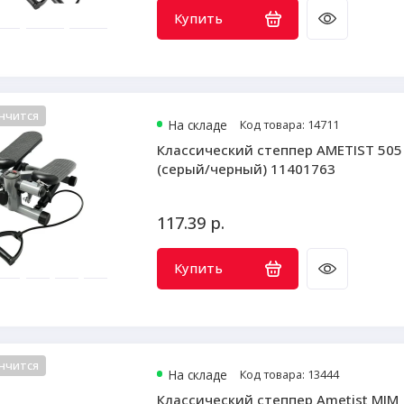
Купить
нчится
На складе
Код товара: 14711
Классический степпер AMETIST 505
(серый/черный) 11401763
117.39 р.
Купить
нчится
На складе
Код товара: 13444
Классический степпер Ametist MIM