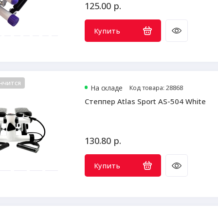
125.00 р.
Купить
нчится
На складе
Код товара: 28868
Степпер Atlas Sport AS-504 White
130.80 р.
Купить