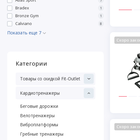
7
Bradex
1
Bronze Gym
1
Calviano
8
Показать еще 7
Скоро зако
Категории
Товары со скидкой Fit-Outlet
Кардиотренажеры
Беговые дорожки
Велотренажеры
Виброплатформы
Скоро зако
Гребные тренажеры