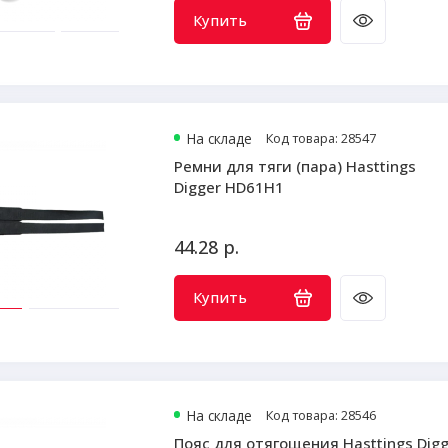
Купить
На складе
Код товара: 28547
Ремни для тяги (пара) Hasttings
Digger HD61H1
44.28 р.
Купить
На складе
Код товара: 28546
Пояс для отягощения Hasttings Digg