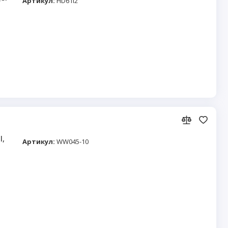
Артикул:
HD61I2
l,
Артикул:
WW045-10