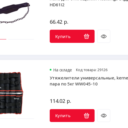
HD61I2
66.42 р.
Купить
На складе
Код товара: 29126
Утяжелители универсальные, kerne
пара по 5кг WW045-10
114.02 р.
Купить