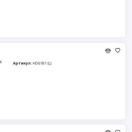
s
Артикул:
HD61B1 (L)