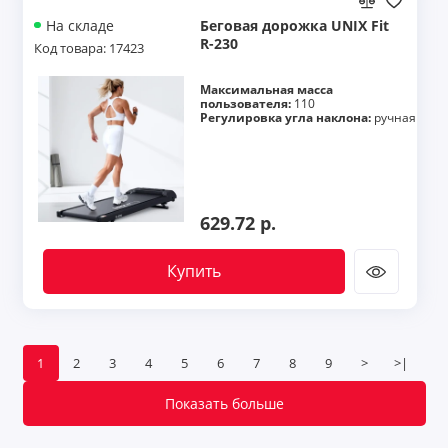
Беговая дорожка UNIX Fit
На складе
R-230
Код товара: 17423
Максимальная масса
пользователя:
110
Регулировка угла наклона:
ручная
629.72 р.
Купить
1
2
3
4
5
6
7
8
9
>
>|
Показать больше