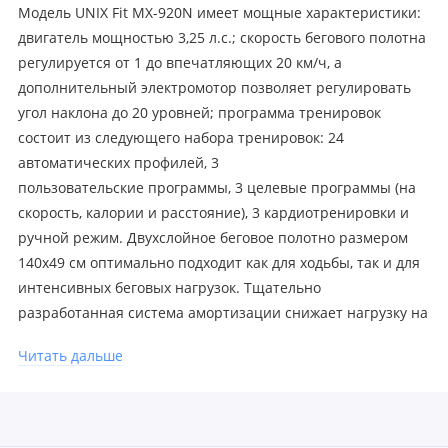
Модель UNIX Fit MX-920N имеет мощные характеристики:
двигатель мощностью 3,25 л.с.; скорость бегового полотна
регулируется от 1 до впечатляющих 20 км/ч, а
дополнительный электромотор позволяет регулировать
угол наклона до 20 уровней; программа тренировок
состоит из следующего набора тренировок: 24
автоматических профилей, 3
пользовательские программы, 3 целевые программы (на
скорость, калории и расстояние), 3 кардиотренировки и
ручной режим. Двухслойное беговое полотно размером
140х49 см оптимально подходит как для ходьбы, так и для
интенсивных беговых нагрузок. Тщательно
разработанная система амортизации снижает нагрузку на
позвоночник и суставы. Устройство обладает интуитивно
Читать дальше
понятной консолью на русском языке. Панель управления
отображает такие параметры как скорость, пройденная
дистанция, потраченные калории, время тренировки,
пульс и угол наклона. На поручнях расположены датчики