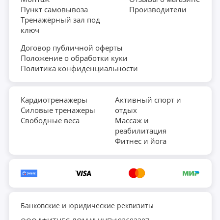
возможностью управления беговой дорожкой и
Пункт самовывоза
Производители
Тренажёрный зал под
сохранения тренировок. * Для занятий в режиме
ключ
кардиотренировки требуется подключить нагрудный
кардиопояс UNIX Fit, не входит в комплект поставки и
Договор публичной оферты
Положение о обработки куки
приобретается отдельно.
Политика конфиденциальности
Кардиотренажеры
Активный спорт и
Силовые тренажеры
отдых
Свободные веса
Массаж и
реабилитация
Фитнес и йога
Банковские и юридические реквизиты