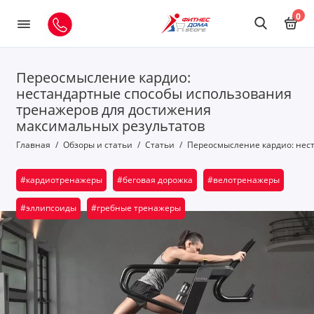
0
Переосмысление кардио:
нестандартные способы использования
тренажеров для достижения
максимальных результатов
Главная
Обзоры и статьи
Статьи
Переосмысление кардио: нес
#кардиотренажеры
#беговая дорожка
#велотренажеры
#эллипсоиды
#гребные тренажеры