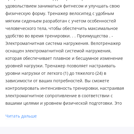
удовольствием заниматься фитнесом и улучшать свою
физическую форму. Тренажер велосипед с удобным
мягким сиденьем разработан с учетом особенностей
человеческого тела, чтобы обеспечить максимальное
удобство во время тренировки. . . Преимущества . -
Электромагнитная система нагружения. Велотренажер
оснащен электромагнитной системой нагружения,
которая обеспечивает плавное и бесшумное изменение
уровней нагрузки. Тренажер позволяет настраивать
уровни нагрузки от легкого (1) до тяжелого (24) в
зависимости от ваших потребностей. Вы сможете
контролировать интенсивность тренировки, настраивая
электромагнитное сопротивление в соответствии с
вашими целями и уровнем физической подготовки. Это
позволяет настроить тренировку в соответствии с
Читать дальше
индивидуальными потребностями и достичь
максимальной эффективности. . . - Комфортная посадка.
Горизонтальная посадка на велотренажере обеспечивает