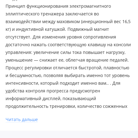
Принцип функционирования электромагнитного
эллиптического тренажера заключается во
взаимодействии между маховиком (инерционный вес 16,5
кг) и индуктивной катушкой. Подвижный магнит
отсутствует. Для изменения уровня сопротивления
достаточно нажать соответствующую клавишу на консоли
управления: увеличение силы тока повышает нагрузку,
уменьшение — снижает ее, облегчая вращение педалей.
Процесс регулировки отличается быстротой, плавностью
и бесшумностью, позволяя выбирать именно тот уровень
интенсивности, который подходит именно вам.. . Для
удобства контроля прогресса предусмотрен
информативный дисплей, показывающий
продолжительность тренировки, количество сожженных
калорий, пройденное расстояние и скорость движения.
Читать дальше
Кардио тренажер имеет подставку для смартфона или
планшета, позволяющую смотреть за любимые фильмы
или слушать музыку прямо во время занятий.. .