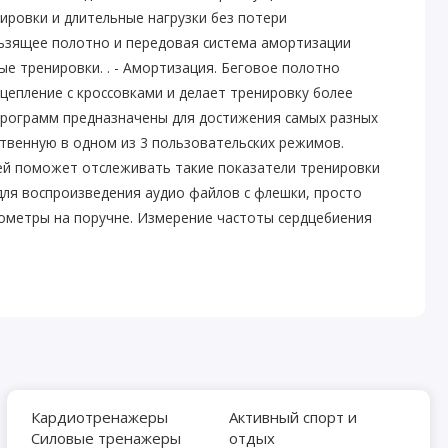
ировки и длительные нагрузки без потери
льзящее полотно и передовая система амортизации
е тренировки. . - Амортизация. Беговое полотно
епление с кроссовками и делает тренировку более
 программ предназначены для достижения самых разных
твенную в одном из 3 пользовательских режимов.
лей поможет отслеживать такие показатели тренировки
 для воспроизведения аудио файлов с флешки, просто
сометры на поручне. Измерение частоты сердцебиения
ет частоту сердцебиения и отображает ее на круглом
ровка очень полезна для сердца и измерение пульса —
 своим сердечным ритмом и старайтесь держать его в
ия ключа безопасности: Ключ безопасности позволяет
е скорости отобразятся символы "--", а система подаст
й, кроме выключения. После того как ключ безопасности
ежим энергосбережения: Данный тренажер имеет функцию
Кардиотренажеры
Активный спорт и
ет в режим энергосбережения, и экран автоматически
Силовые тренажеры
отдых
музыку с MP3-носителя или другого внешнего