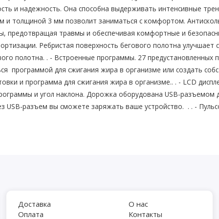
сть и надежность. Она способна выдерживать интенсивные трен
м и толщиной 3 мм позволит заниматься с комфортом. Антиско
цы, предотвращая травмы и обеспечивая комфортные и безопасны
ртизации. Ребристая поверхность бегового полотна улучшает сц
вого полотна. . - Встроенные программы. 27 предустановленных
ся программой для сжигания жира в организме или создать собс
вки и программа для сжигания жира в организме.. . - LCD дисп
я, программы и угол наклона. Дорожка оборудована USB-разъемом
з USB-разъем вы сможете заряжать ваше устройство. . . - Пуль
ры на поручне обеими руками. Система автоматически определя
да требуется мышцам и чаще сокращается сердце. Беговая трени
ировки. Чтобы тренировка была более плодотворной, следите за
 помогает определить частоту сердечных сокращений.. . - Функц
енировки. В случае аварийной остановки беговой дорожки, в окн
ен, беговая дорожка не может выполнять никаких других операци
 в режим ожидания и ожидает действий от пользователя.. . - Р
Доставка
О нас
ователя в течение 10 минут в режиме ожидания, система перейд
Оплата
Контакты
 любую кнопку.. . - MP3-плеер: Система может воспроизводить 