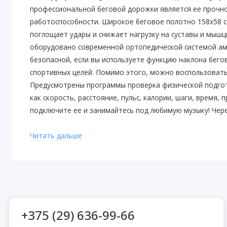
профессиональной беговой дорожки является ее прочно
работоспособности. Широкое беговое полотно 158х58 с
поглощает удары и снижает нагрузку на суставы и мыш
оборудовано современной ортопедической системой амо
безопасной, если вы используете функцию наклона бего
спортивных целей. Помимо этого, можно воспользовать
Предусмотрены программы проверка физической подгото
как скорость, расстояние, пульс, калории, шаги, врем
подключите ее и занимайтесь под любимую музыку! Чере
происходит, когда пользователь держится за пульсомет
джойстике. Чем быстрее мы бежим, тем больше кислоро
Читать дальше
это способ контроля и оценки эффективности этой трен
пределах целевой зоны. Использование датчиков пульса
быстро прекратить работу беговой дорожки во время тр
3 звуковых сигнала. Когда ключ безопасности отсоедин
возвращен на место, беговая дорожка снова переходит
+375 (29) 636-99-66
энергосбережения. В случае отсутствия действий польз
выключится. Для повторного включения системы нажмите