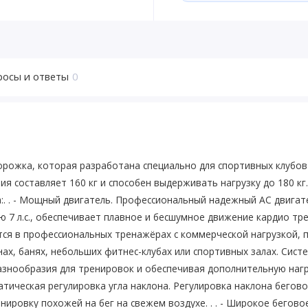
росы и ответы
0
орожка, которая разработана специально для спортивных клубов
лия составляет 160 кг и способен выдерживать нагрузку до 180 
а:. . - Мощный двигатель. Профессиональный надежный AC двигат
 7 л.с., обеспечивает плавное и бесшумное движение кардио тр
тся в профессиональных тренажёрах с коммерческой нагрузкой, 
аунах, банях, небольших фитнес-клубах или спортивных залах. Си
азнообразия для тренировок и обеспечивая дополнительную нагру
оматическая регулировка угла наклона. Регулировка наклона бег
нировку похожей на бег на свежем воздухе. . . - Широкое бегов