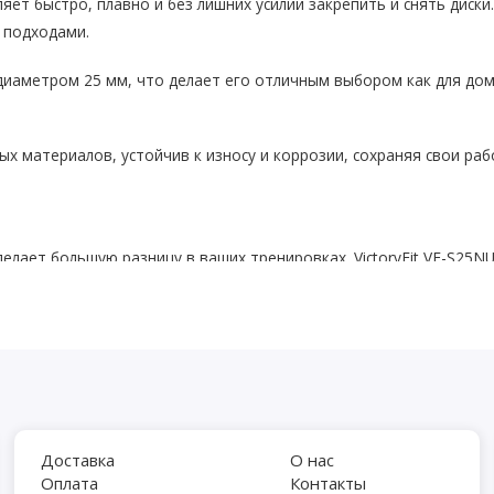
яет быстро, плавно и без лишних усилий закрепить и снять диск
 подходами.
диаметром 25 мм, что делает его отличным выбором как для дом
ых материалов, устойчив к износу и коррозии, сохраняя свои ра
елает большую разницу в ваших тренировках. VictoryFit VF-S25
Доставка
О нас
Оплата
Контакты