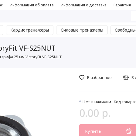
ас
Информация об оплате
Информация о доставке
Гарантия
Кардиотренажеры
Силовые тренажеры
Свободны
oryFit VF-S25NUT
грифа 25 мм VictoryFit VF-S25NUT
В избранное
В 
Нет в наличии
Код товара:
0.00 р.
Купить