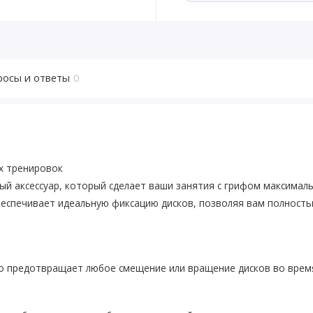
росы и ответы
0
х тренировок
жный аксессуар, который сделает ваши занятия с грифом максим
еспечивает идеальную фиксацию дисков, позволяя вам полностью
о предотвращает любое смещение или вращение дисков во врем