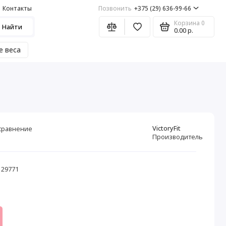
Контакты
Позвонить
+375 (29) 636-99-66
Корзина
0
Найти
0.00 р.
е веса
VictoryFit
сравнение
Производитель
 29771