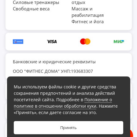
Силовые тренажеры
отдых
Свободные веса
Массаж и
реабилитация
Фитнес и йога
Банковские и юридические реквизиты
ООО "ФИТНЕС ДОМА" УНП:193683307
Мы используем файлы cookie и другие средства
fds.by@yandex.ru
сохранения предпочтений и анализа действий
посетителей сайта. Подробнее в
Положение о
политике в отношении обработки куки
. Нажмите
Обратный звонок
«Принять», если даете согласие на это.
Принять
Интернет-магазин «Фитнес Дома», 2026