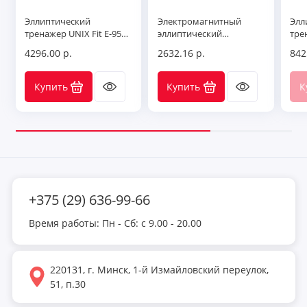
Эллиптический
Электромагнитный
Элл
тренажер UNIX Fit E-950
эллиптический
тре
PRO Auto Incline (LED)
тренажер DFC
EL0
4296.00 р.
2632.16 р.
842
Westinghouse 13Y,
белый, с изменяемым
углом наклона
Купить
Купить
К
+375 (29) 636-99-66
Время работы: Пн - Сб: с 9.00 - 20.00
220131, г. Минск, 1-й Измайловский переулок,
51, п.30