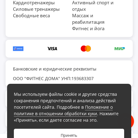
Кардиотренажеры
Активный спорт и
Силовые тренажеры
отдых
Свободные веса
Массаж и
реабилитация
Фитнес и йога
Банковские и юридические реквизиты
ООО "ФИТНЕС ДОМА" УНП:193683307
Мы используем файлы cookie и другие средства
fds.by@yandex.ru
сохранения предпочтений и анализа действий
посетителей сайта. Подробнее в
Положение о
политике в отношении обработки куки
. Нажмите
Обратный звонок
«Принять», если даете согласие на это.
Принять