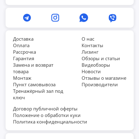
Компьютер с большим информативным
LCD дисплеем
прост в управлении, фиксирует все показания, отображает
параметры тренировки: время, скорость, дистанцию,
калории, пульс и RPM. Целевые тренировки включают в
себя программы обратного отсчета на время, дистанцию
Доставка
О нас
или количество заданных калорий. Встроенные датчики
Оплата
Контакты
пульса помогают контролировать самочувствие и
Рассрочка
Лизинг
поддерживать интенсивность на нужном уровне.
Гарантия
Обзоры и статьи
Замена и возврат
Видеобзоры
Современный дизайн тренажера Clear Fit Sport и
товара
Новости
компактная конструкция идеально подойдет для
Монтаж
Отзывы о магазине
Пункт самовывоза
Производители
интерьера Вашего дома.
Тренажёрный зал под
ключ
Договор публичной оферты
Положение о обработки куки
Политика конфиденциальности