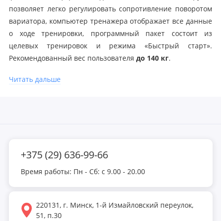
позволяет легко регулировать сопротивление поворотом
вариатора, компьютер тренажера отображает все данные
о ходе тренировки, программный пакет состоит из
целевых тренировок и режима «Быстрый старт».
Рекомендованный вес пользователя
до 140 кг
.
Эргономика конструкции и анатомическое сиденье
Читать дальше
спроектированы для оздоровительных кардиотренировок,
длительных и эффективных тренировок без дискомфорта.
Сбалансированный маховик, педальный узел и
эргономика конструкции обеспечивают правильную
биомеханику движения, исключая «мертвые зоны».
+375 (29) 636-99-66
Надежная магнитная система сопротивления
обеспечивает плавное переключение и равномерное
Время работы: Пн - Сб: с 9.00 - 20.00
распределение нагрузки во время движения.
Утяжеленная рама тренажера обеспечивает устойчивость
и надежность.
220131, г. Минск, 1-й Измайловский переулок,
51, п.30