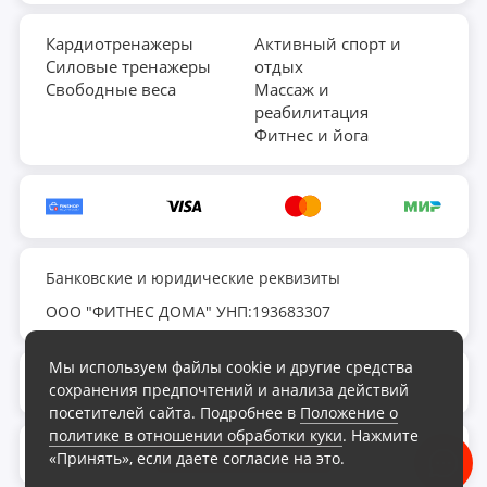
Кардиотренажеры
Активный спорт и
Силовые тренажеры
отдых
Свободные веса
Массаж и
реабилитация
Фитнес и йога
Банковские и юридические реквизиты
ООО "ФИТНЕС ДОМА" УНП:193683307
Мы используем файлы cookie и другие средства
fds.by@yandex.ru
сохранения предпочтений и анализа действий
посетителей сайта. Подробнее в
Положение о
политике в отношении обработки куки
. Нажмите
Обратный звонок
«Принять», если даете согласие на это.