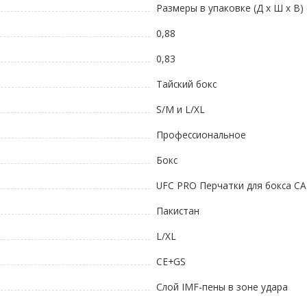
Размеры в упаковке (Д х Ш х В) 
0,88
0,83
Тайский бокс
S/M и L/XL
Профессиональное
Бокс
UFC PRO Перчатки для бокса C
Пакистан
L/XL
CE+GS
Слой IMF-пены в зоне удара