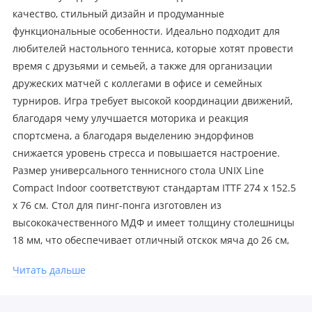
качество, стильный дизайн и продуманные
функциональные особенности. Идеально подходит для
любителей настольного тенниса, которые хотят провести
время с друзьями и семьей, а также для организации
дружеских матчей с коллегами в офисе и семейных
турниров. Игра требует высокой координации движений,
благодаря чему улучшается моторика и реакция
спортсмена, а благодаря выделению эндорфинов
снижается уровень стресса и повышается настроение.
Размер универсального теннисного стола UNIX Line
Compact Indoor соответствуют стандартам ITTF 274 х 152.5
х 76 см. Стол для пинг-понга изготовлен из
высококачественного МДФ и имеет толщину столешницы
18 мм, что обеспечивает отличный отскок мяча до 26 см,
делая игру более комфортной и предсказуемой. Материал
Читать дальше
отличается высокой прочностью и устойчивостью к
механическим повреждениям, что обеспечивает долгий
срок службы даже при интенсивном использовании.