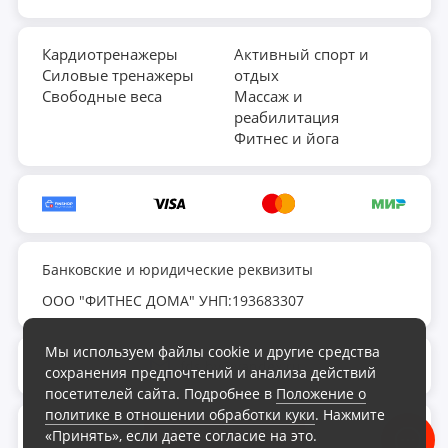
Кардиотренажеры
Активный спорт и
Силовые тренажеры
отдых
Свободные веса
Массаж и
реабилитация
Фитнес и йога
Банковские и юридические реквизиты
ООО "ФИТНЕС ДОМА" УНП:193683307
Мы используем файлы cookie и другие средства
fds.by@yandex.ru
сохранения предпочтений и анализа действий
посетителей сайта. Подробнее в
Положение о
политике в отношении обработки куки
. Нажмите
Обратный звонок
«Принять», если даете согласие на это.