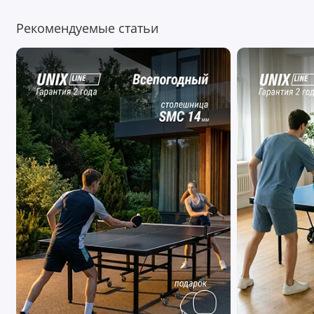
Покрытие с защитой от УФ также увеличивает срок
Рекомендуемые статьи
службы теннисного стола, защищая материал от
разрушительного воздействия солнечных лучей, влаги и
других внешних факторов. Кроме того, поверхность стола
для пинг-понга легко очищается от загрязнений, позволяя
поддерживать его в отличном состоянии. Одну из сторон
столешницы можно поднять для одиночной игры, что
идеально подходит для тренировки оттачивания техники
удара и улучшения навыков без необходимости искать
партнера. Стол занимает меньше места, когда
используется в режиме одиночной игры, делая его
отличным выбором для небольших помещений. Стол для
пинг-понга станет отличным дополнением дома, игровой
комнаты или офиса и непременно привлечет
внимание! Независимо от уровня подготовки — будь вы
новичком или опытным игроком — теннисный стол станет
прекрасным выбором для активного отдыха с друзьями
или с семьей! Стол построен на стальном каркасе 30x40