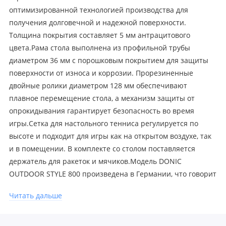
оптимизированной технологией производства для
получения долговечной и надежной поверхности.
Толщина покрытия составляет 5 мм антрацитового
цвета.Рама стола выполнена из профильной трубы
диаметром 36 мм с порошковым покрытием для защиты
поверхности от износа и коррозии. Прорезиненные
двойные ролики диаметром 128 мм обеспечивают
плавное перемещение стола, а механизм защиты от
опрокидывания гарантирует безопасность во время
игры.Сетка для настольного тенниса регулируется по
высоте и подходит для игры как на открытом воздухе, так
и в помещении. В комплекте со столом поставляется
держатель для ракеток и мячиков.Модель DONIC
OUTDOOR STYLE 800 произведена в Германии, что говорит
о высоком качестве и соответствии всем стандартам
Читать дальше
производства. Если вы в поиске надежного и удобного
стола для игры в настольный теннис на открытом воздухе,
то этот стол станет отличным выбором для вас.Ракетки и