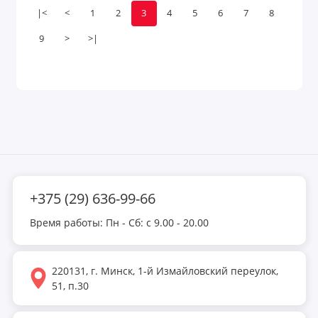
|<
<
1
2
3
4
5
6
7
8
9
>
>|
+375 (29) 636-99-66
Время работы: Пн - Сб: с 9.00 - 20.00
220131, г. Минск, 1-й Измайловский переулок,
51, п.30