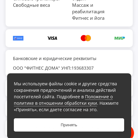
Свободные веса
Массаж и
реабилитация
Фитнес и йога
Банковские и юридические реквизиты
ООО "ФИТНЕС ДОМА" УНП:193683307
Мы используем файлы cookie и другие средства
fds.by@yandex.ru
сохранения предпочтений и анализа действий
посетителей сайта. Подробнее в
Положение о
политике в отношении обработки куки
. Нажмите
Обратный звонок
«Принять», если даете согласие на это.
Принять
Интернет-магазин «Фитнес Дома», 2026