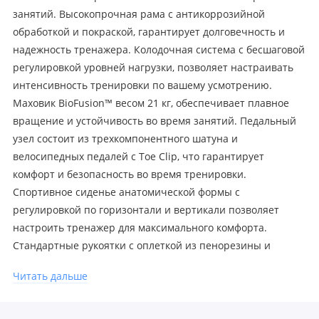
занятий. Высокопрочная рама с антикоррозийной
обработкой и покраской, гарантирует долговечность и
надежность тренажера. Колодочная система с бесшаговой
регулировкой уровней нагрузки, позволяет настраивать
интенсивность тренировки по вашему усмотрению.
Маховик BioFusion™ весом 21 кг, обеспечивает плавное
вращение и устойчивость во время занятий. Педальный
узел состоит из трехкомпонентного шатуна и
велосипедных педалей с Toe Сlip, что гарантирует
комфорт и безопасность во время тренировки.
Спортивное сиденье анатомической формы с
регулировкой по горизонтали и вертикали позволяет
настроить тренажер для максимального комфорта.
Стандартные рукоятки с оплеткой из пенорезины и
регулировка положения руля по вертикали обеспечивают
Читать дальше
удобство и разнообразие хвата во время тренировки.
Измерение пульса осуществляется сенсорными
датчиками на поручнях, позволяя контролировать