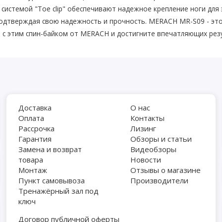
 системой "Toe clip" обеспечивают надежное крепление ноги дл
подтверждая свою надежность и прочность. MERACH MR-S09 - э
 с этим спин-байком от MERACH и достигните впечатляющих рез
Доставка
О нас
Оплата
Контакты
Рассрочка
Лизинг
Гарантия
Обзоры и статьи
Замена и возврат
Видеобзоры
товара
Новости
Монтаж
Отзывы о магазине
Пункт самовывоза
Производители
Тренажёрный зал под
ключ
Договор публичной оферты