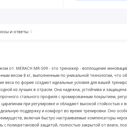
росы и ответы
0
йком от. MERACH MR-S09 - это тренажер - воплощение инноваций
нным весом 8 кг, выполненным по уникальной технологии, что о
е веса по форме создают идеальные условия для вашей трениро
 одной из лучших в отрасли. Она надежна, устойчива и защищен
опрочного стального профиля с хромированным покрытием, регу
ы царапинам при регулировке и обладают высокой стойкостью к 
деальную поддержку и комфорт во время тренировки. Оно особе
преимуществ, включая быстро настраиваемые компенсаторы неро
ль с полиуретановой защитой, полностью закрытой от влаги, по