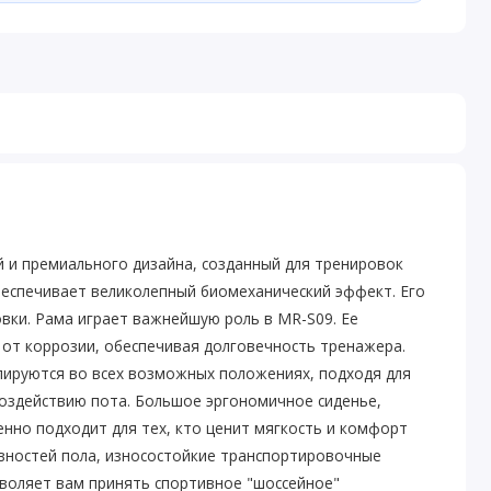
 и премиального дизайна, созданный для тренировок
беспечивает великолепный биомеханический эффект. Его
вки. Рама играет важнейшую роль в MR-S09. Ее
а от коррозии, обеспечивая долговечность тренажера.
лируются во всех возможных положениях, подходя для
воздействию пота. Большое эргономичное сиденье,
нно подходит для тех, кто ценит мягкость и комфорт
вностей пола, износостойкие транспортировочные
зволяет вам принять спортивное "шоссейное"