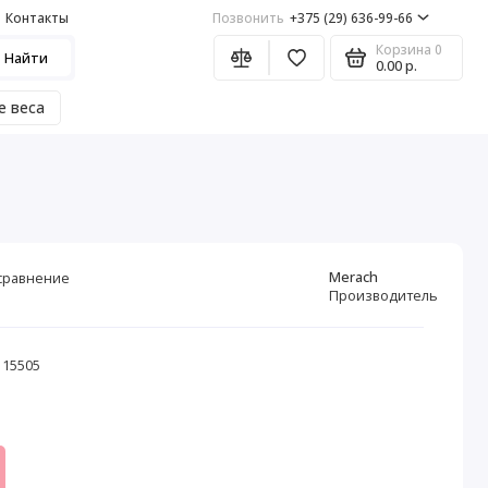
Контакты
Позвонить
+375 (29) 636-99-66
Корзина
0
Найти
0.00 р.
е веса
Merach
сравнение
Производитель
 15505