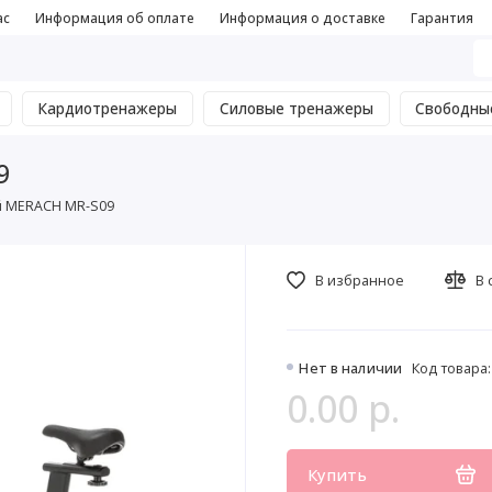
ас
Информация об оплате
Информация о доставке
Гарантия
Кардиотренажеры
Силовые тренажеры
Свободны
9
 MERACH MR-S09
В избранное
В 
Нет в наличии
Код товара:
0.00 р.
Купить