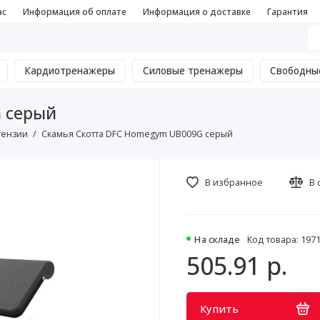
ас
Информация об оплате
Информация о доставке
Гарантия
Кардиотренажеры
Силовые тренажеры
Свободны
 серый
тензии
Скамья Скотта DFC Homegym UB009G серый
В избранное
В 
На складе
Код товара: 197
505.91 р.
Купить