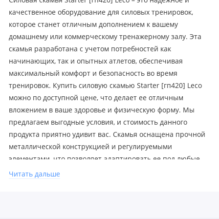
Силовая скамья Starter [гп420] Leco – это надежное и
качественное оборудование для силовых тренировок,
которое станет отличным дополнением к вашему
домашнему или коммерческому тренажерному залу. Эта
скамья разработана с учетом потребностей как
начинающих, так и опытных атлетов, обеспечивая
максимальный комфорт и безопасность во время
тренировок. Купить силовую скамью Starter [гп420] Leco
можно по доступной цене, что делает ее отличным
вложением в ваше здоровье и физическую форму. Мы
предлагаем выгодные условия, и стоимость данного
продукта приятно удивит вас. Скамья оснащена прочной
металлической конструкцией и регулируемыми
элементами, что позволяет адаптировать ее под любые
упражнения. Не упустите возможность улучшить свои
Читать дальше
тренировки – сделайте правильный выбор и купите
силовую скамью Starter [гп420] Leco уже сегодня!