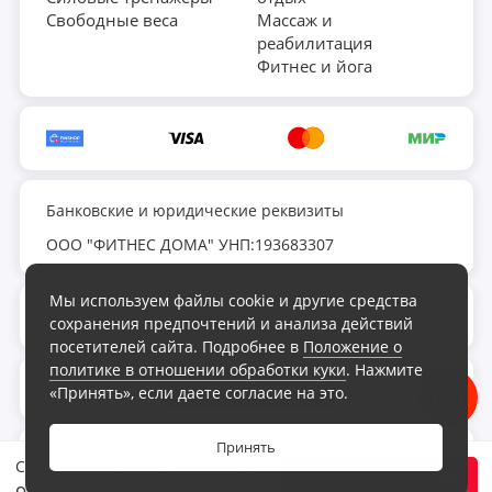
Свободные веса
Массаж и
реабилитация
Фитнес и йога
Банковские и юридические реквизиты
ООО "ФИТНЕС ДОМА" УНП:193683307
Мы используем файлы cookie и другие средства
fds.by@yandex.ru
сохранения предпочтений и анализа действий
посетителей сайта. Подробнее в
Положение о
политике в отношении обработки куки
. Нажмите
Обратный звонок
«Принять», если даете согласие на это.
Принять
Интернет-магазин «Фитнес Дома», 2026
Сгибание ног лежа Hasttings KS1070
Купить