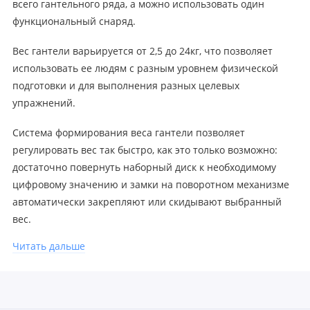
всего гантельного ряда, а можно использовать один
функциональный снаряд.
Вес гантели варьируется от 2,5 до 24кг, что позволяет
использовать ее людям с разным уровнем физической
подготовки и для выполнения разных целевых
упражнений.
Система формирования веса гантели позволяет
регулировать вес так быстро, как это только возможно:
достаточно повернуть наборный диск к необходимому
цифровому значению и замки на поворотном механизме
автоматически закрепляют или скидывают выбранный
вес.
Читать дальше
Кроме того, что регулируемая гантель является
достаточно компактным современным снарядом, особое
внимание, при разработке было направлено на
эргономику и функциональность.