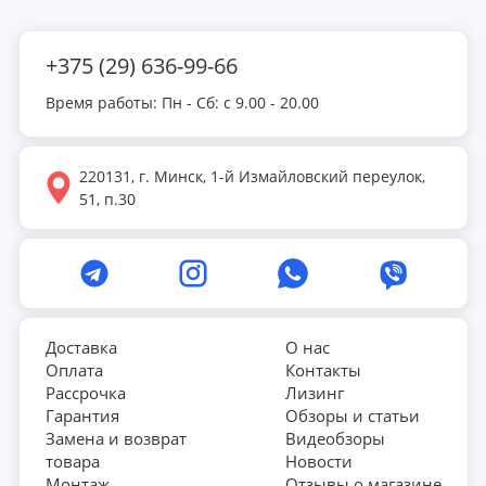
Снаряд выполнен из высококачественного современного
материала и утолщенного пластика.
+375 (29) 636-99-66
Время работы: Пн - Сб: с 9.00 - 20.00
Вес грифа составляет 2,28кг.
Ручка гантели имеет высококачественное антискользящее
220131, г. Минск, 1-й Измайловский переулок,
покрытие, благодаря которому даже при максимальном
51, п.30
весе, снаряд удобно лежит в руке и не создает
дополнительного трения.
Гантель имеет 15 уровней регулировки веса и позволяет
прорабатывать разные группы мышц, такие как: бицепс,
трицепс, плечи, пояс, грудь и мышцы кора.
Доставка
О нас
Оплата
Контакты
Система, используемая в гантелях, существенно снижает
Рассрочка
Лизинг
затраты времени на формирование нагрузки и позволяет
Гарантия
Обзоры и статьи
сэкономить свободное пространство в помещении. В
Замена и возврат
Видеобзоры
товара
Новости
комплекте имеется подставка-поддон для хранения.
Монтаж
Отзывы о магазине