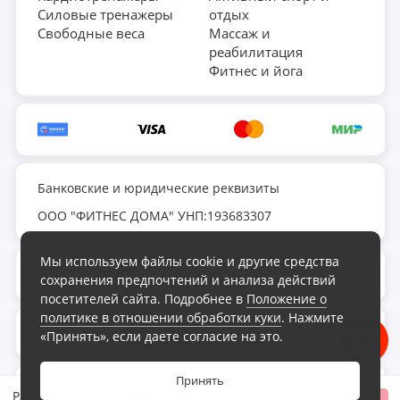
Силовые тренажеры
отдых
Свободные веса
Массаж и
реабилитация
Фитнес и йога
Банковские и юридические реквизиты
ООО "ФИТНЕС ДОМА" УНП:193683307
Мы используем файлы cookie и другие средства
fds.by@yandex.ru
сохранения предпочтений и анализа действий
посетителей сайта. Подробнее в
Положение о
политике в отношении обработки куки
. Нажмите
Обратный звонок
«Принять», если даете согласие на это.
Принять
Интернет-магазин «Фитнес Дома», 2026
Рама для приседов BODY SOLID GPR-370