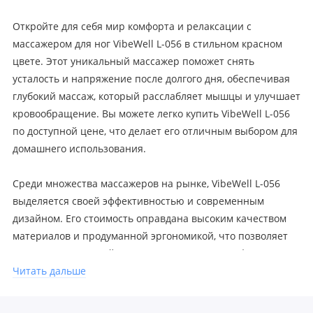
Откройте для себя мир комфорта и релаксации с
массажером для ног VibeWell L-056 в стильном красном
цвете. Этот уникальный массажер поможет снять
усталость и напряжение после долгого дня, обеспечивая
глубокий массаж, который расслабляет мышцы и улучшает
кровообращение. Вы можете легко купить VibeWell L-056
по доступной цене, что делает его отличным выбором для
домашнего использования.
Среди множества массажеров на рынке, VibeWell L-056
выделяется своей эффективностью и современным
дизайном. Его стоимость оправдана высоким качеством
материалов и продуманной эргономикой, что позволяет
использовать устройство с максимальным комфортом. Не
упустите возможность улучшить свое самочувствие и
Читать дальше
добавить в свою жизнь немного роскоши. Закажите
массажер VibeWell L-056 уже сегодня и почувствуйте