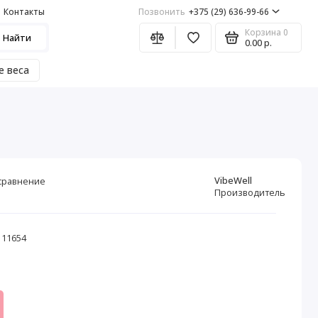
Контакты
Позвонить
+375 (29) 636-99-66
Корзина
0
Найти
0.00 р.
е веса
VibeWell
сравнение
Производитель
 11654