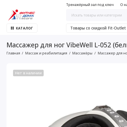
Тренажёрный зал под ключ
О н
Товары со скидкой Fit-Outlet
КАТАЛОГ
Массажер для ног VibeWell L-052 (бе
Главная
Массаж и реабилитация
Массажёры
Массажер для ног
Нет в наличии