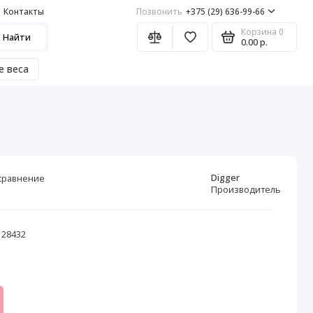
Контакты
Позвонить
+375 (29) 636-99-66
Корзина
0
Найти
0.00 р.
е веса
Digger
сравнение
Производитель
 28432