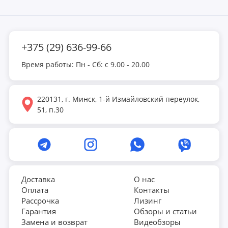
рычаги, которые отбивают снаряд. Таким образом нужно
забить гол противнику. За каждую попавшую в ворота
шайбу начисляются очки, которые отображаются на
+375 (29) 636-99-66
табло. Победит тот, кто сумеет набрать больше всех
баллов.
Время работы: Пн - Сб: с 9.00 - 20.00
220131, г. Минск, 1-й Измайловский переулок,
51, п.30
Доставка
О нас
Оплата
Контакты
Рассрочка
Лизинг
Гарантия
Обзоры и статьи
Замена и возврат
Видеобзоры