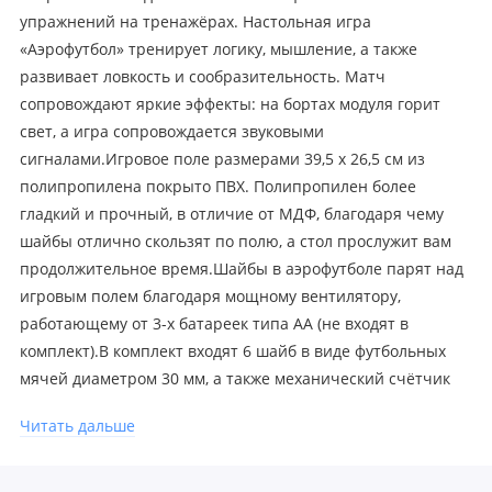
упражнений на тренажёрах. Настольная игра
«Аэрофутбол» тренирует логику, мышление, а также
развивает ловкость и сообразительность. Матч
сопровождают яркие эффекты: на бортах модуля горит
свет, а игра сопровождается звуковыми
сигналами.Игровое поле размерами 39,5 х 26,5 см из
полипропилена покрыто ПВХ. Полипропилен более
гладкий и прочный, в отличие от МДФ, благодаря чему
шайбы отлично скользят по полю, а стол прослужит вам
продолжительное время.Шайбы в аэрофутболе парят над
игровым полем благодаря мощному вентилятору,
работающему от 3-х батареек типа АА (не входят в
комплект).В комплект входят 6 шайб в виде футбольных
мячей диаметром 30 мм, а также механический счётчик
голов.Принцип игры: 2 участника соревнуются друг с
Читать дальше
другом, задача каждого — забить как можно больше голов
в ворота соперника с помощью кнопок и рычажков. Игрок,
нажимая на кнопку, приводит в действие правые и левые