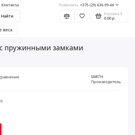
Контакты
Позвонить
+375 (29) 636-99-66
Корзина
0
Найти
0.00 р.
е веса
, с пружинными замками
SMITH
сравнение
Производитель
50