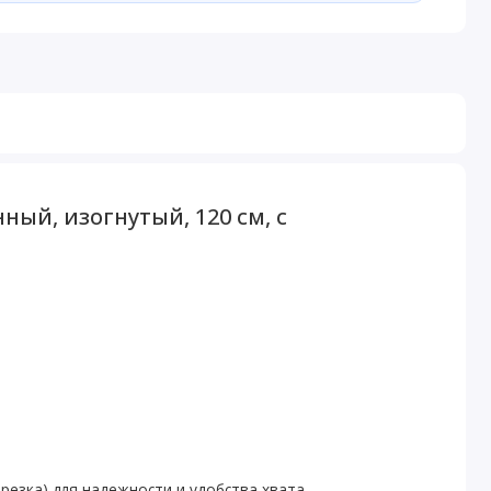
ый, изогнутый, 120 см, с
резка) для надежности и удобства хвата.