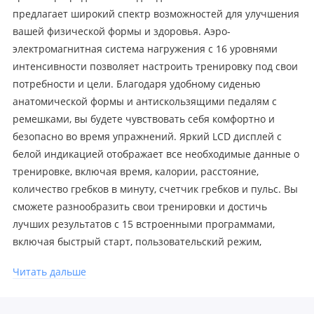
предлагает широкий спектр возможностей для улучшения
вашей физической формы и здоровья. Аэро-
электромагнитная система нагружения с 16 уровнями
интенсивности позволяет настроить тренировку под свои
потребности и цели. Благодаря удобному сиденью
анатомической формы и антискользящими педалям с
ремешками, вы будете чувствовать себя комфортно и
безопасно во время упражнений. Яркий LCD дисплей с
белой индикацией отображает все необходимые данные о
тренировке, включая время, калории, расстояние,
количество гребков в минуту, счетчик гребков и пульс. Вы
сможете разнообразить свои тренировки и достичь
лучших результатов с 15 встроенными программами,
включая быстрый старт, пользовательский режим,
предустановленные программы, пульсозависимый и
Читать дальше
соревновательный режимы. Интеграционные технологии,
такие как Bluetooth для работы с тренировочными
мобильными приложениями Kinomap™ и i-Console™,