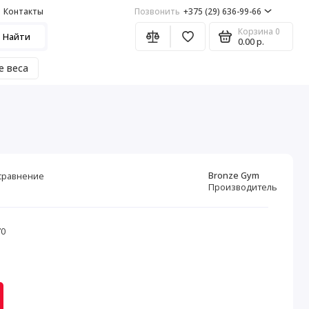
Контакты
Позвонить
+375 (29) 636-99-66
Корзина
0
Найти
0.00 р.
е веса
Bronze Gym
сравнение
Производитель
70