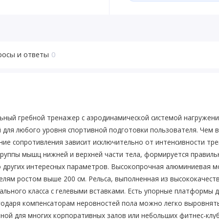
росы и ответы
0
ый гребной тренажер с аэродинамической системой нагружения
ля любого уровня спортивной подготовки пользователя. Чем вы
ние сопротивления зависит исключительно от интенсивности тре
руппы мышц нижней и верхней части тела, формируется правильн
о других интересных параметров. Высокопрочная алюминиевая м
елям ростом выше 200 см. Рельса, выполненная из высококачес
льного класса с гелевыми вставками. Есть упорные платформы д
годаря компенсаторам неровностей пола можно легко выровнят
ной для многих корпоративных залов или небольших фитнес-клу