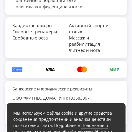
Положение о обработки куки
Политика конфиденциальности
Кардиотренажеры
Активный спорт и
Силовые тренажеры
отдых
Свободные веса
Массаж и
реабилитация
Фитнес и йога
Банковские и юридические реквизиты
ООО "ФИТНЕС ДОМА" УНП:193683307
Мы используем файлы cookie и другие средства
fds.by@yandex.ru
сохранения предпочтений и анализа действий
посетителей сайта. Подробнее в
Положение о
политике в отношении обработки куки
. Нажмите