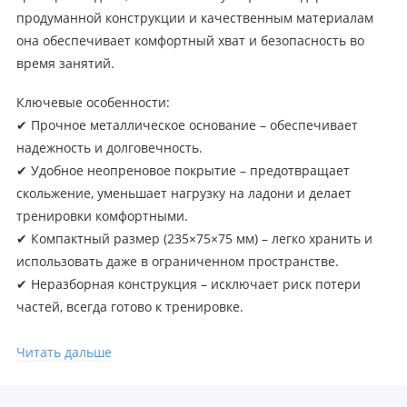
продуманной конструкции и качественным материалам
она обеспечивает комфортный хват и безопасность во
время занятий.
Ключевые особенности:
✔ Прочное металлическое основание – обеспечивает
надежность и долговечность.
✔ Удобное неопреновое покрытие – предотвращает
скольжение, уменьшает нагрузку на ладони и делает
тренировки комфортными.
✔ Компактный размер (235×75×75 мм) – легко хранить и
использовать даже в ограниченном пространстве.
✔ Неразборная конструкция – исключает риск потери
частей, всегда готово к тренировке.
✔ Гарантия 12 месяцев – подтверждение качества от
производителя VictoryFit.
Читать дальше
Для кого эта гантель?