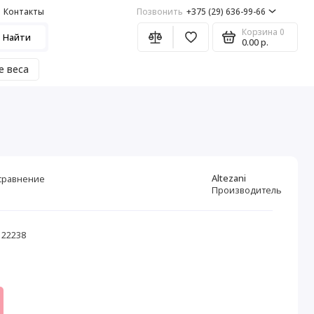
Контакты
Позвонить
+375 (29) 636-99-66
Корзина
0
Найти
0.00 р.
е веса
Altezani
сравнение
Производитель
 22238