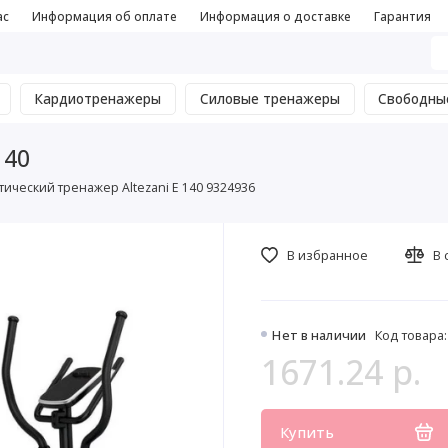
ас
Информация об оплате
Информация о доставке
Гарантия
Кардиотренажеры
Силовые тренажеры
Свободны
140
ический тренажер Altezani E 140 9324936
В избранное
В 
Нет в наличии
Код товара:
1671.24 р.
Купить