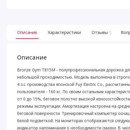
Описание
Характеристики
Отзывы
0
Воп
Описание
Bronze Gym T815M - полупрофессиональная дорожка для
небольшой проходимостью. Модель выполнена в строгом
4 л.с. производства японской Fuji Electric Co., рассчит
пользователя - 160 кг. По своим остальным характерис
от 0 до 15%, беговое полотно высокой износостойкост
режимы эксплуатации. Амортизация настроена на средн
беговой поверхности. Тренировочный компьютер оснащ
белой подсветкой. На мониторах отображаются следующи
индикатор напоминания о необходимости смазки. В числ