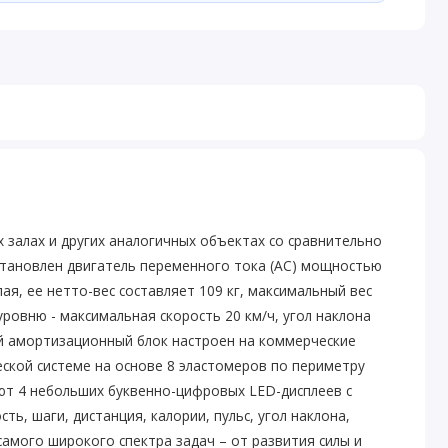
 залах и других аналогичных объектах со сравнительно
становлен двигатель переменного тока (AC) мощностью
лая, ее нетто-вес составляет 109 кг, максимальный вес
ровню - максимальная скорость 20 км/ч, угол наклона
ый амортизационный блок настроен на коммерческие
ской системе на основе 8 эластомеров по периметру
ют 4 небольших буквенно-цифровых LED-дисплеев с
, шаги, дистанция, калории, пульс, угол наклона,
амого широкого спектра задач – от развития силы и