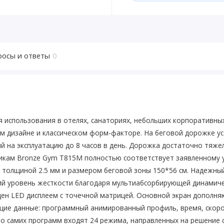
росы и ответы
0
 использования в отелях, санаториях, небольших корпоративных
 дизайне и классическом форм-факторе. На беговой дорожке у
анный на эксплуатацию до 8 часов в день. Дорожка достаточно тяже
тикам Bronze Gym T815M полностью соответствует заявленному у
и толщиной 2.5 мм и размером беговой зоны 150*56 cм. Надежн
ий уровень жесткости благодаря мультиабсорбирующей динамиче
ен LED дисплеем с точечной матрицей. Основной экран дополня
е данные: программный анимированный профиль, время, скорость
о самих программ входят 24 режима, направленных на решение с