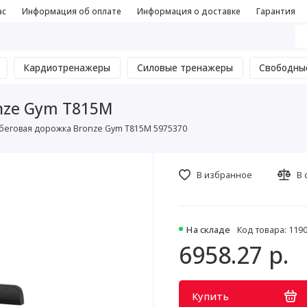
ас
Информация об оплате
Информация о доставке
Гарантия
Кардиотренажеры
Силовые тренажеры
Свободны
nze Gym T815M
беговая дорожка Bronze Gym T815M 5975370
В избранное
В 
На складе
Код товара: 119
6958.27 р.
Купить