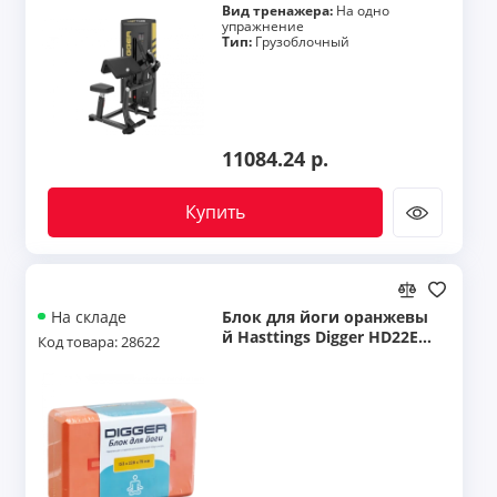
Вид тренажера:
На одно
упражнение
Тип:
Грузоблочный
11084.24 р.
Купить
Блок для йоги оранжевы
На складе
й Hasttings Digger HD22E1
Код товара: 28622
-Orange