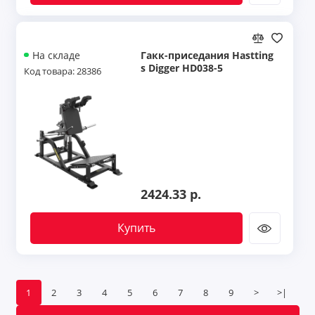
Гакк-приседания Hastting
На складе
s Digger HD038-5
Код товара: 28386
2424.33 р.
Купить
1
2
3
4
5
6
7
8
9
>
>|