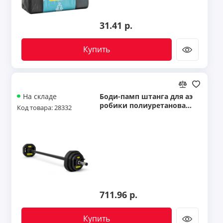
31.41 р.
Купить
Боди-памп штанга для аэ
На складе
робики полиуретановая
Код товара: 28332
20 кг Hasttings Digger HD5
1H1B
711.96 р.
Купить