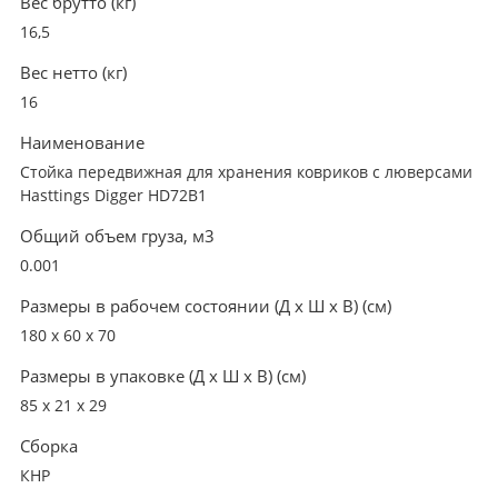
Вес брутто (кг)
16,5
Вес нетто (кг)
16
Наименование
Cтойка передвижная для хранения ковриков с люверсами
Hasttings Digger HD72B1
Общий объем груза, м3
0.001
Размеры в рабочем состоянии (Д х Ш х В) (см)
180 х 60 х 70
Размеры в упаковке (Д х Ш х В) (см)
85 х 21 х 29
Сборка
КНР