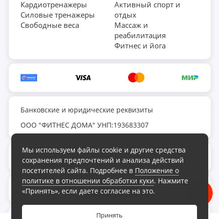
Кардиотренажеры
Активный спорт и
Силовые тренажеры
отдых
Свободные веса
Массаж и
реабилитация
Фитнес и йога
Банковские и юридические реквизиты
ООО "ФИТНЕС ДОМА" УНП:193683307
Мы используем файлы cookie и другие средства
fds.by@yandex.ru
сохранения предпочтений и анализа действий
посетителей сайта. Подробнее в
Положение о
политике в отношении обработки куки
. Нажмите
Обратный звонок
«Принять», если даете согласие на это.
Принять