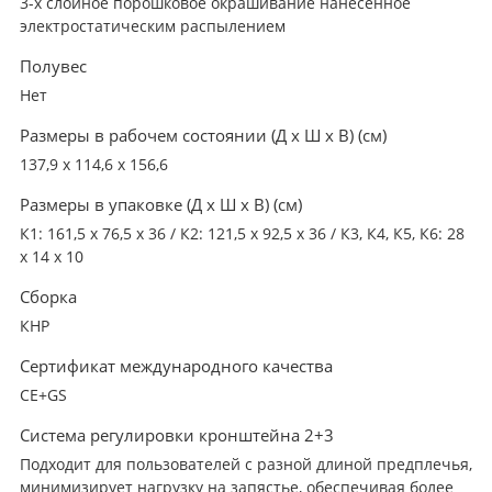
3-х слойное порошковое окрашивание нанесённое
электростатическим распылением
Полувес
Нет
Размеры в рабочем состоянии (Д х Ш х В) (см)
137,9 х 114,6 х 156,6
Размеры в упаковке (Д х Ш х В) (см)
К1: 161,5 х 76,5 х 36 / К2: 121,5 х 92,5 х 36 / К3, К4, К5, К6: 28
x 14 x 10
Сборка
КНР
Сертификат международного качества
CE+GS
Система регулировки кронштейна 2+3
Подходит для пользователей с разной длиной предплечья,
минимизирует нагрузку на запястье, обеспечивая более