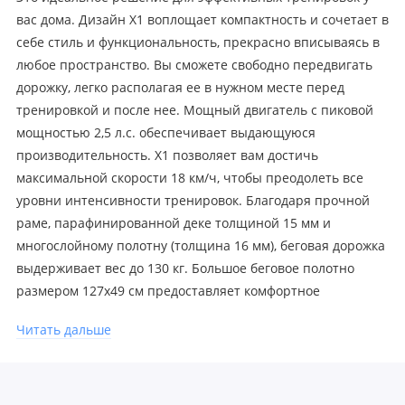
вас дома. Дизайн X1 воплощает компактность и сочетает в
себе стиль и функциональность, прекрасно вписываясь в
любое пространство. Вы сможете свободно передвигать
дорожку, легко располагая ее в нужном месте перед
тренировкой и после нее. Мощный двигатель с пиковой
мощностью 2,5 л.с. обеспечивает выдающуюся
производительность. X1 позволяет вам достичь
максимальной скорости 18 км/ч, чтобы преодолеть все
уровни интенсивности тренировок. Благодаря прочной
раме, парафинированной деке толщиной 15 мм и
многослойному полотну (толщина 16 мм), беговая дорожка
выдерживает вес до 130 кг. Большое беговое полотно
размером 127x49 см предоставляет комфортное
пространство для бега. Преимущество X1 заключается в
Читать дальше
электрической регулировке наклона бегового полотна от 0
до 18 уровней, позволяя вам смоделировать
разнообразные тренировки. Система демпфирования
UltraBoots снижает нагрузку на суставы и шум,