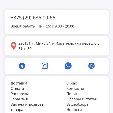
обеспечивая более комфортные и долгие занятия.
Снабженный круглым функциональным LED-дисплеем,
+375 (29) 636-99-66
MERACH X1 приносит еще больше удовольствия во время
тренировок. Вы сможете отслеживать скорость, время,
Время работы: Пн - Сб: с 9.00 - 20.00
шаги, дистанцию и количество сожженных калорий. В
памяти консоли содержится 24 программы для
220131, г. Минск, 1-й Измайловский переулок,
максимально интересных и продуктивных тренировок.
51, п.30
Кроме того, беговая дорожка X1 имеет удобную подставку
для планшета, чтобы вы могли наслаждаться своими
любимыми фильмами во время тренировки. MERACH X1 -
это полноценное решение для эффективных тренировок,
предлагающее высочайший уровень производительности
и комфорта в вашем личном фитнес-пространстве.
Доставка
О нас
Оплата
Контакты
Рассрочка
Лизинг
Гарантия
Обзоры и статьи
Замена и возврат
Видеобзоры
товара
Новости