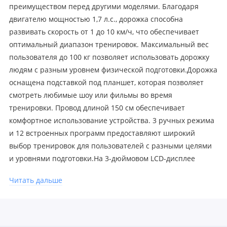
преимуществом перед другими моделями. Благодаря
двигателю мощностью 1,7 л.с., дорожка способна
развивать скорость от 1 до 10 км/ч, что обеспечивает
оптимальный диапазон тренировок. Максимальный вес
пользователя до 100 кг позволяет использовать дорожку
людям с разным уровнем физической подготовки.Дорожка
оснащена подставкой под планшет, которая позволяет
смотреть любимые шоу или фильмы во время
тренировки. Провод длиной 150 см обеспечивает
комфортное использование устройства. 3 ручных режима
и 12 встроенных программ предоставляют широкий
выбор тренировок для пользователей с разными целями
и уровнями подготовки.На 3-дюймовом LCD-дисплее
отображаются основные параметры тренировки:
Читать дальше
скорость, время, расстояние, сожженные калории и
частота пульса. Сенсорные датчики пульса,
расположенные на поручнях дорожки, обеспечивают
быстрый и точный замер сердечного ритма.Ручное