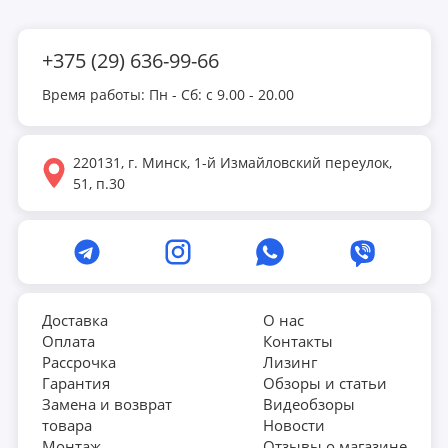
изменение угла наклона на 3 уровня позволяет
разнообразить тренировки и увеличить их
+375 (29) 636-99-66
эффективность. Встроенные транспортировочные ролики
и управление скоростью на поручнях делают
Время работы: Пн - Сб: с 9.00 - 20.00
использование дорожки простым и удобным.
220131, г. Минск, 1-й Измайловский переулок,
51, п.30
Доставка
О нас
Оплата
Контакты
Рассрочка
Лизинг
Гарантия
Обзоры и статьи
Замена и возврат
Видеобзоры
товара
Новости
Монтаж
Отзывы о магазине