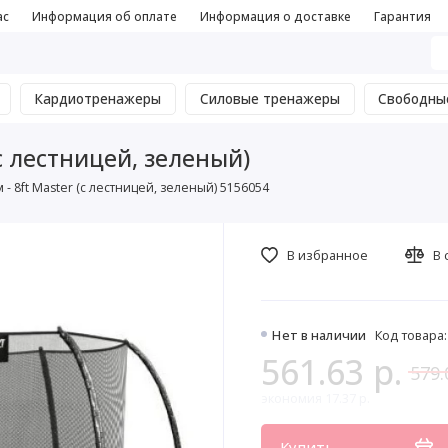
ас
Информация об оплате
Информация о доставке
Гарантия
Кардиотренажеры
Силовые тренажеры
Свободны
 (с лестницей, зеленый)
см - 8ft Master (с лестницей, зеленый) 5156054
В избранное
В 
Нет в наличии
Код товара:
561.63 р.
579.
экономия 17.37 р.
Купить