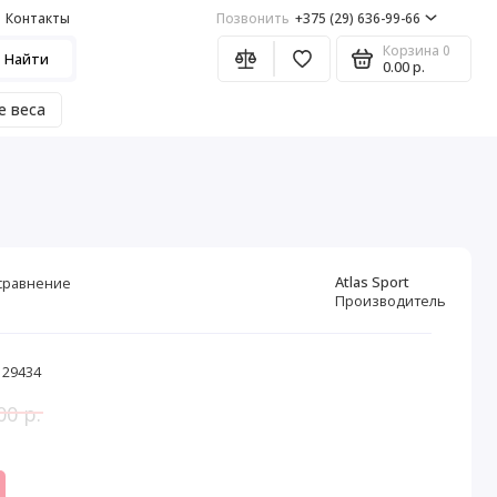
Контакты
Позвонить
+375 (29) 636-99-66
Корзина
0
Найти
0.00 р.
е веса
Atlas Sport
сравнение
Производитель
 29434
00 р.