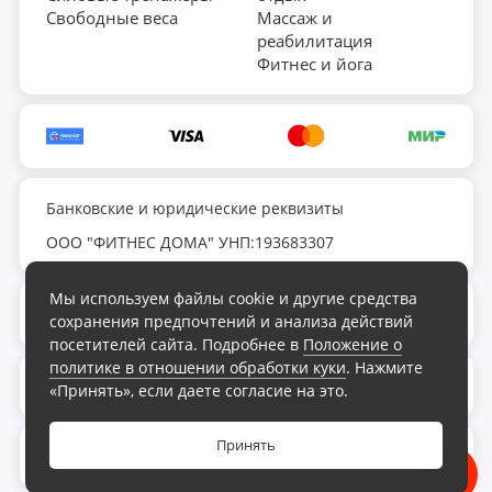
Свободные веса
Массаж и
реабилитация
Фитнес и йога
Банковские и юридические реквизиты
ООО "ФИТНЕС ДОМА" УНП:193683307
Мы используем файлы cookie и другие средства
fds.by@yandex.ru
сохранения предпочтений и анализа действий
посетителей сайта. Подробнее в
Положение о
политике в отношении обработки куки
. Нажмите
Обратный звонок
«Принять», если даете согласие на это.
Принять
Интернет-магазин «Фитнес Дома», 2026